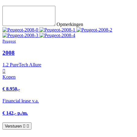
Opmerkingen
Peugeot
2008
1.2 PureTech Allure
Kopen
€ 8.950,-
Financial lease v.a.
€ 142,- p./m.
Versturen