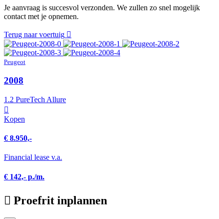
Je aanvraag is succesvol verzonden. We zullen zo snel mogelijk
contact met je opnemen.
Terug naar voertuig
Peugeot
2008
1.2 PureTech Allure
Kopen
€ 8.950,-
Financial lease v.a.
€ 142,- p./m.
Proefrit inplannen