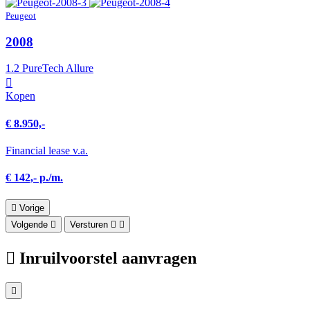
Peugeot
2008
1.2 PureTech Allure
Kopen
€ 8.950,-
Financial lease v.a.
€ 142,- p./m.
Vorige
Volgende
Versturen
Inruilvoorstel aanvragen