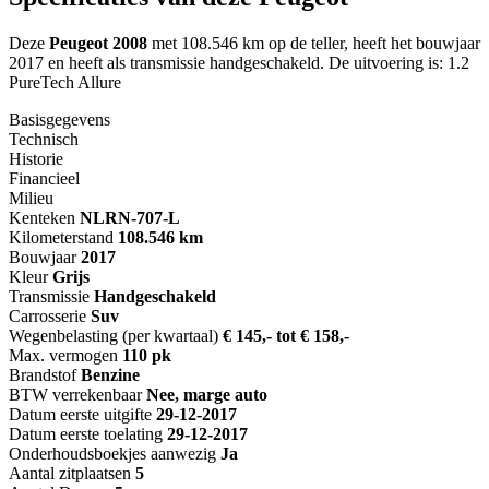
Deze
Peugeot 2008
met 108.546 km op de teller, heeft het bouwjaar
2017 en heeft als transmissie handgeschakeld. De uitvoering is: 1.2
PureTech Allure
Basisgegevens
Technisch
Historie
Financieel
Milieu
Kenteken
NL
RN-707-L
Kilometerstand
108.546 km
Bouwjaar
2017
Kleur
Grijs
Transmissie
Handgeschakeld
Carrosserie
Suv
Wegenbelasting (per kwartaal)
€ 145,- tot € 158,-
Max. vermogen
110 pk
Brandstof
Benzine
BTW verrekenbaar
Nee, marge auto
Datum eerste uitgifte
29-12-2017
Datum eerste toelating
29-12-2017
Onderhoudsboekjes aanwezig
Ja
Aantal zitplaatsen
5