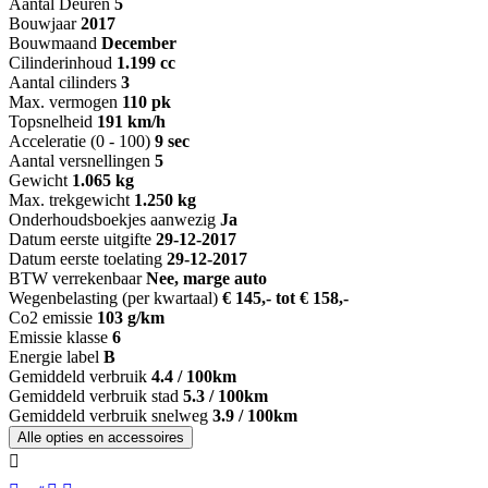
Aantal Deuren
5
Bouwjaar
2017
Bouwmaand
December
Cilinderinhoud
1.199 cc
Aantal cilinders
3
Max. vermogen
110 pk
Topsnelheid
191 km/h
Acceleratie (0 - 100)
9 sec
Aantal versnellingen
5
Gewicht
1.065 kg
Max. trekgewicht
1.250 kg
Onderhoudsboekjes aanwezig
Ja
Datum eerste uitgifte
29-12-2017
Datum eerste toelating
29-12-2017
BTW verrekenbaar
Nee, marge auto
Wegenbelasting (per kwartaal)
€ 145,- tot € 158,-
Co2 emissie
103 g/km
Emissie klasse
6
Energie label
B
Gemiddeld verbruik
4.4 / 100km
Gemiddeld verbruik stad
5.3 / 100km
Gemiddeld verbruik snelweg
3.9 / 100km
Alle opties en accessoires