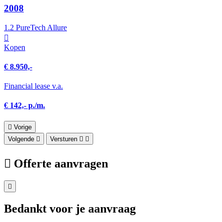
2008
1.2 PureTech Allure
Kopen
€ 8.950,-
Financial lease v.a.
€ 142,- p./m.
Vorige
Volgende
Versturen
Offerte aanvragen
Bedankt voor je aanvraag