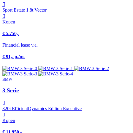
Sport Estate 1.8t Vector
Kopen
€ 5.750,-
Financial lease v.a.
€ 91,- p./m.
BMW
3 Serie
320i EfficientDynamics Edition Executive
Kopen
€ 11.950,-