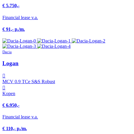
€ 5.750,-
Financial lease v.a.
€ 91,- p./m.
Dacia
Logan
MCV 0.9 TCe S&S Robust
Kopen
€ 6.950,-
Financial lease v.a.
€ 110,- p./m.