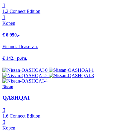
1.2 Connect Edition
Kopen
€ 8.950,-
Financial lease v.a.
€ 142,- p./m.
Nissan
QASHQAI
1.6 Connect Edition
Kopen