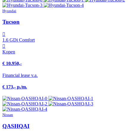
Hyundai
Tucson
1.6 GDi Comfort
Kopen
€ 10.950,-
Financial lease v.a.
€ 173,- p./m.
Nissan
QASHQAI