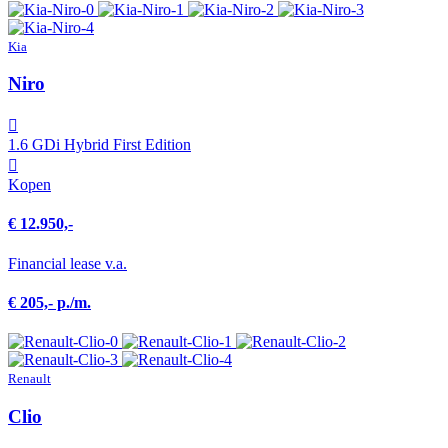
Kia
Niro
1.6 GDi Hybrid First Edition
Kopen
€ 12.950,-
Financial lease v.a.
€ 205,- p./m.
Renault
Clio