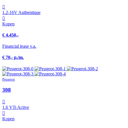
1.2-16V Authentique
Kopen
€ 4.450,-
Financial lease v.a.
€ 70,- p./m.
Peugeot
308
1.6 VTi Active
Kopen