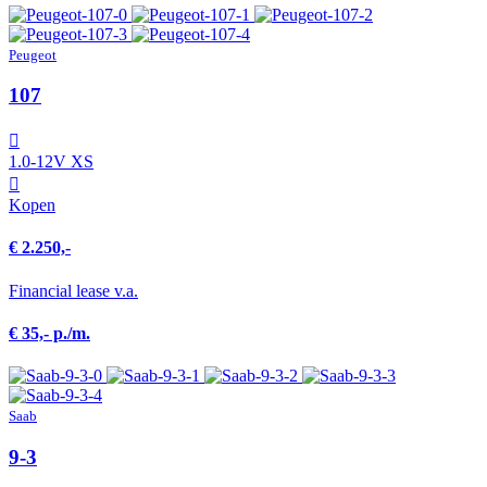
Peugeot
107
1.0-12V XS
Kopen
€ 2.250,-
Financial lease v.a.
€ 35,- p./m.
Saab
9-3