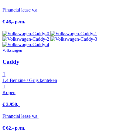
Financial lease v.a.
€ 46,- p./m.
Volkswagen
Caddy
1.4 Benzine / Grijs kenteken
Kopen
€ 3.950,-
Financial lease v.a.
€ 62,- p./m.