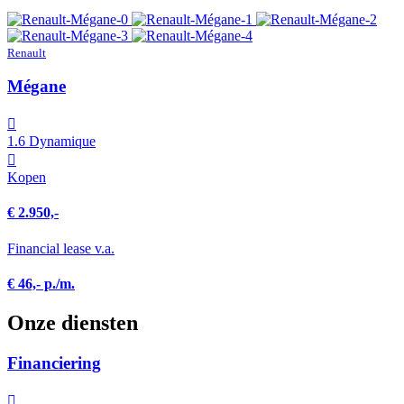
Renault
Mégane
1.6 Dynamique
Kopen
€ 2.950,-
Financial lease v.a.
€ 46,- p./m.
Onze diensten
Financiering