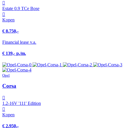
Estate 0.9 TCe Bose
Kopen
€ 8.750,-
Financial lease v.a.
€ 139,- p./m.
Opel
Corsa
1.2-16V '111' Edition
Kopen
€ 2.950,-