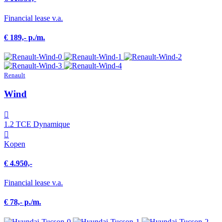
Financial lease v.a.
€ 189,- p./m.
Renault
Wind
1.2 TCE Dynamique
Kopen
€ 4.950,-
Financial lease v.a.
€ 78,- p./m.