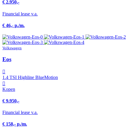
€ 2.950,-
Financial lease v.a.
€ 46,- p./m.
Volkswagen
Eos
1.4 TSI Highline BlueMotion
Kopen
€ 9.950,-
Financial lease v.a.
€ 158,- p./m.