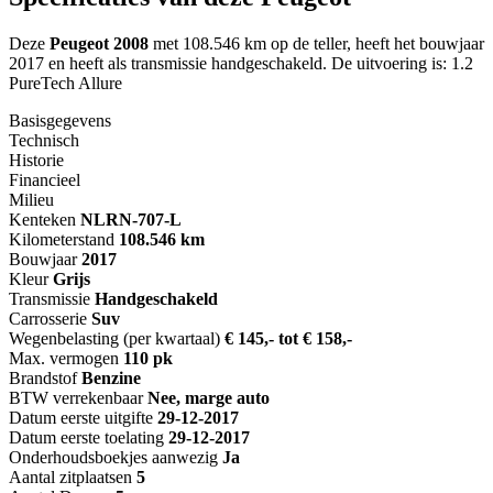
Deze
Peugeot 2008
met 108.546 km op de teller, heeft het bouwjaar
2017 en heeft als transmissie handgeschakeld. De uitvoering is: 1.2
PureTech Allure
Basisgegevens
Technisch
Historie
Financieel
Milieu
Kenteken
NL
RN-707-L
Kilometerstand
108.546 km
Bouwjaar
2017
Kleur
Grijs
Transmissie
Handgeschakeld
Carrosserie
Suv
Wegenbelasting (per kwartaal)
€ 145,- tot € 158,-
Max. vermogen
110 pk
Brandstof
Benzine
BTW verrekenbaar
Nee, marge auto
Datum eerste uitgifte
29-12-2017
Datum eerste toelating
29-12-2017
Onderhoudsboekjes aanwezig
Ja
Aantal zitplaatsen
5