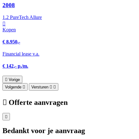
2008
1.2 PureTech Allure
Kopen
€ 8.950,-
Financial lease v.a.
€ 142,- p./m.
Vorige
Volgende
Versturen
Offerte aanvragen
Bedankt voor je aanvraag