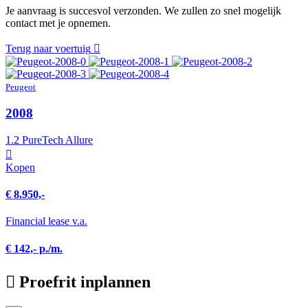
Je aanvraag is succesvol verzonden. We zullen zo snel mogelijk
contact met je opnemen.
Terug naar voertuig
Peugeot
2008
1.2 PureTech Allure
Kopen
€ 8.950,-
Financial lease v.a.
€ 142,- p./m.
Proefrit inplannen