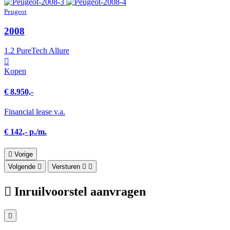
Peugeot
2008
1.2 PureTech Allure
Kopen
€ 8.950,-
Financial lease v.a.
€ 142,- p./m.
Vorige
Volgende
Versturen
Inruilvoorstel aanvragen