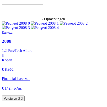
Opmerkingen
Peugeot
2008
1.2 PureTech Allure
Kopen
€ 8.950,-
Financial lease v.a.
€ 142,- p./m.
Versturen