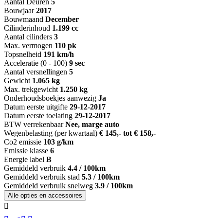
Aantal Deuren
5
Bouwjaar
2017
Bouwmaand
December
Cilinderinhoud
1.199 cc
Aantal cilinders
3
Max. vermogen
110 pk
Topsnelheid
191 km/h
Acceleratie (0 - 100)
9 sec
Aantal versnellingen
5
Gewicht
1.065 kg
Max. trekgewicht
1.250 kg
Onderhoudsboekjes aanwezig
Ja
Datum eerste uitgifte
29-12-2017
Datum eerste toelating
29-12-2017
BTW verrekenbaar
Nee, marge auto
Wegenbelasting (per kwartaal)
€ 145,- tot € 158,-
Co2 emissie
103 g/km
Emissie klasse
6
Energie label
B
Gemiddeld verbruik
4.4 / 100km
Gemiddeld verbruik stad
5.3 / 100km
Gemiddeld verbruik snelweg
3.9 / 100km
Alle opties en accessoires