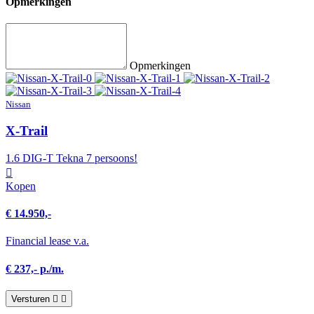
Opmerkingen
Opmerkingen
Nissan
X-Trail
1.6 DIG-T Tekna 7 persoons!
Kopen
€ 14.950,-
Financial lease v.a.
€ 237,- p./m.
Versturen