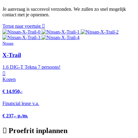
Je aanvraag is succesvol verzonden. We zullen zo snel mogelijk
contact met je opnemen.
Terug naar voertuig
Nissan
X-Trail
1.6 DIG-T Tekna 7 persoons!
Kopen
€ 14.950,-
Financial lease v.a.
€ 237,- p./m.
Proefrit inplannen