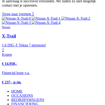
Je aanvraag is succesvol verzonden. We zullen zo snel mogelijk
contact met je opnemen.
Terug naar voertuig
Nissan
X-Trail
1.6 DIG-T Tekna 7 persoons!
Kopen
€ 14.950,-
Financial lease v.a.
€ 237,- p./m.
HOME
OCCASIONS
BEDRIJFSWAGENS
FINANCIERING