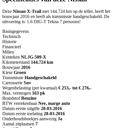
Deze
Nissan X-Trail
met 144.724 km op de teller, heeft het
bouwjaar 2016 en heeft als transmissie handgeschakeld. De
uitvoering is: 1.6 DIG-T Tekna 7 persoons!
Basisgegevens
Technisch
Historie
Financieel
Milieu
Kenteken
NL
JG-509-X
Kilometerstand
144.724 km
Bouwjaar
2016
Kleur
Groen
Transmissie
Handgeschakeld
Carrosserie
Suv
Wegenbelasting (per kwartaal)
€ 253,- tot € 276,-
Max. vermogen
163 pk
Brandstof
Benzine
BTW verrekenbaar
Nee, marge auto
Datum eerste uitgifte
28-03-2016
Datum eerste toelating
28-03-2016
Onderhoudsboekjes aanwezig
Ja
Aantal zitplaatsen
7