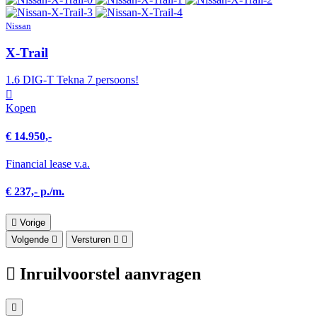
Nissan
X-Trail
1.6 DIG-T Tekna 7 persoons!
Kopen
€ 14.950,-
Financial lease v.a.
€ 237,- p./m.
Vorige
Volgende
Versturen
Inruilvoorstel aanvragen