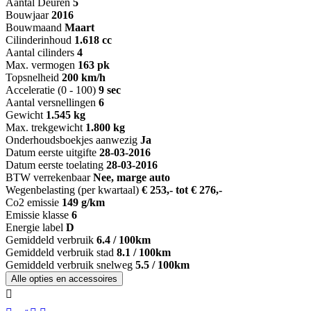
Aantal Deuren
5
Bouwjaar
2016
Bouwmaand
Maart
Cilinderinhoud
1.618 cc
Aantal cilinders
4
Max. vermogen
163 pk
Topsnelheid
200 km/h
Acceleratie (0 - 100)
9 sec
Aantal versnellingen
6
Gewicht
1.545 kg
Max. trekgewicht
1.800 kg
Onderhoudsboekjes aanwezig
Ja
Datum eerste uitgifte
28-03-2016
Datum eerste toelating
28-03-2016
BTW verrekenbaar
Nee, marge auto
Wegenbelasting (per kwartaal)
€ 253,- tot € 276,-
Co2 emissie
149 g/km
Emissie klasse
6
Energie label
D
Gemiddeld verbruik
6.4 / 100km
Gemiddeld verbruik stad
8.1 / 100km
Gemiddeld verbruik snelweg
5.5 / 100km
Alle opties en accessoires