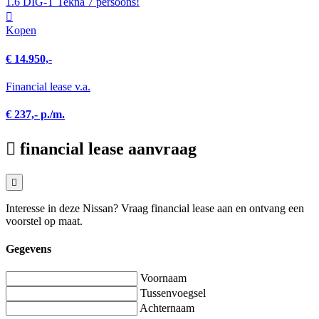
1.6 DIG-T Tekna 7 persoons!
Kopen
€ 14.950,-
Financial lease v.a.
€ 237,- p./m.
financial lease aanvraag
Interesse in deze Nissan? Vraag financial lease aan en ontvang een
voorstel op maat.
Gegevens
Voornaam
Tussenvoegsel
Achternaam