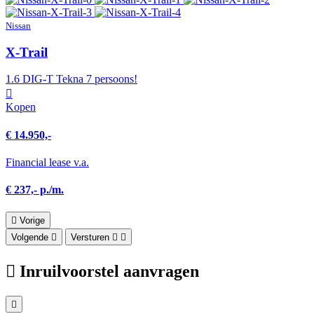
Nissan
X-Trail
1.6 DIG-T Tekna 7 persoons!
Kopen
€ 14.950,-
Financial lease v.a.
€ 237,- p./m.
Vorige
Volgende
Versturen
Inruilvoorstel aanvragen