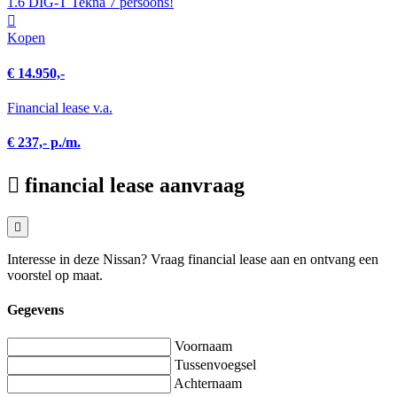
1.6 DIG-T Tekna 7 persoons!
Kopen
€ 14.950,-
Financial lease v.a.
€ 237,- p./m.
financial lease aanvraag
Interesse in deze Nissan? Vraag financial lease aan en ontvang een
voorstel op maat.
Gegevens
Voornaam
Tussenvoegsel
Achternaam