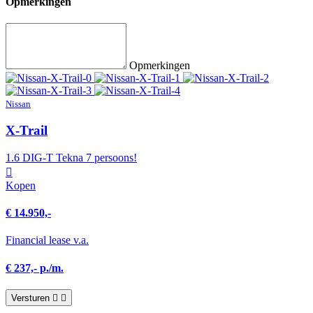
Opmerkingen
Opmerkingen
Nissan
X-Trail
1.6 DIG-T Tekna 7 persoons!
Kopen
€ 14.950,-
Financial lease v.a.
€ 237,- p./m.
Versturen