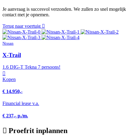
Je aanvraag is succesvol verzonden. We zullen zo snel mogelijk
contact met je opnemen.
Terug naar voertuig
Nissan
X-Trail
1.6 DIG-T Tekna 7 persoons!
Kopen
€ 14.950,-
Financial lease v.a.
€ 237,- p./m.
Proefrit inplannen