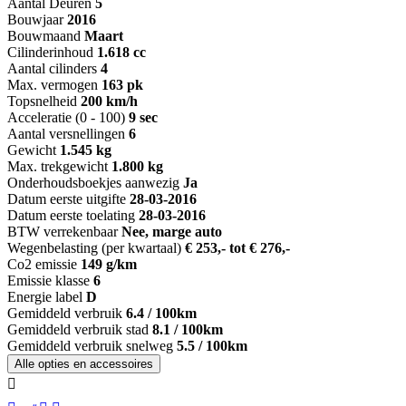
Aantal Deuren
5
Bouwjaar
2016
Bouwmaand
Maart
Cilinderinhoud
1.618 cc
Aantal cilinders
4
Max. vermogen
163 pk
Topsnelheid
200 km/h
Acceleratie (0 - 100)
9 sec
Aantal versnellingen
6
Gewicht
1.545 kg
Max. trekgewicht
1.800 kg
Onderhoudsboekjes aanwezig
Ja
Datum eerste uitgifte
28-03-2016
Datum eerste toelating
28-03-2016
BTW verrekenbaar
Nee, marge auto
Wegenbelasting (per kwartaal)
€ 253,- tot € 276,-
Co2 emissie
149 g/km
Emissie klasse
6
Energie label
D
Gemiddeld verbruik
6.4 / 100km
Gemiddeld verbruik stad
8.1 / 100km
Gemiddeld verbruik snelweg
5.5 / 100km
Alle opties en accessoires