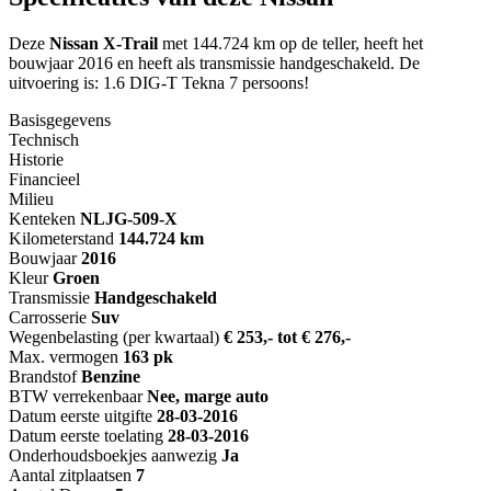
Deze
Nissan X-Trail
met 144.724 km op de teller, heeft het
bouwjaar 2016 en heeft als transmissie handgeschakeld. De
uitvoering is: 1.6 DIG-T Tekna 7 persoons!
Basisgegevens
Technisch
Historie
Financieel
Milieu
Kenteken
NL
JG-509-X
Kilometerstand
144.724 km
Bouwjaar
2016
Kleur
Groen
Transmissie
Handgeschakeld
Carrosserie
Suv
Wegenbelasting (per kwartaal)
€ 253,- tot € 276,-
Max. vermogen
163 pk
Brandstof
Benzine
BTW verrekenbaar
Nee, marge auto
Datum eerste uitgifte
28-03-2016
Datum eerste toelating
28-03-2016
Onderhoudsboekjes aanwezig
Ja
Aantal zitplaatsen
7