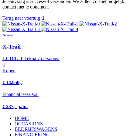
Je aanvraag is succesvol verzonden. We zullen zo snel mogelijk
contact met je opnemen.
Terug naar voertuig
Nissan
X-Trail
1.6 DIG-T Tekna 7 persoons!
Kopen
€ 14.950,-
Financial lease v.a.
€ 237,- p./m.
HOME
OCCASIONS
BEDRIJFSWAGENS
FINANCIERING