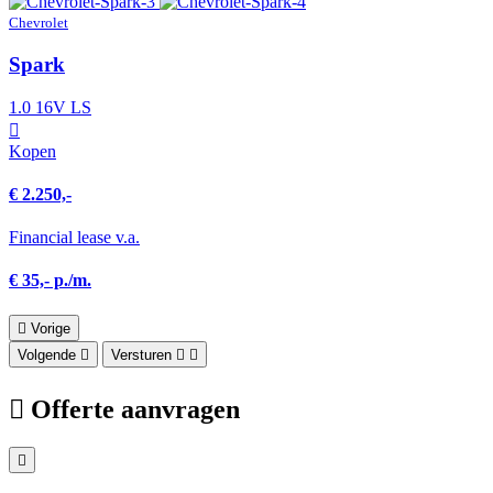
Chevrolet
Spark
1.0 16V LS
Kopen
€ 2.250,-
Financial lease v.a.
€ 35,- p./m.
Vorige
Volgende
Versturen
Offerte aanvragen