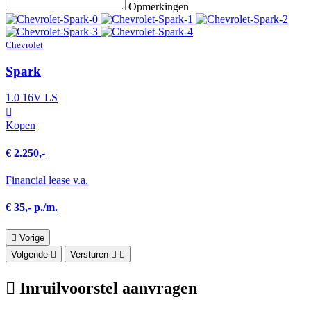
Opmerkingen
Chevrolet
Spark
1.0 16V LS
Kopen
€ 2.250,-
Financial lease v.a.
€ 35,- p./m.
Vorige
Volgende
Versturen
Inruilvoorstel aanvragen