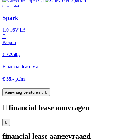
Chevrolet
Spark
1.0 16V LS
Kopen
€ 2.250,-
Financial lease v.a.
€ 35,- p./m.
Aanvraag versturen
financial lease aanvragen
financial lease aangevraagd