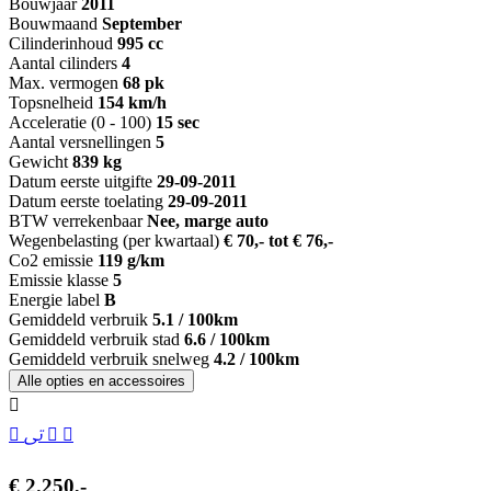
Bouwjaar
2011
Bouwmaand
September
Cilinderinhoud
995 cc
Aantal cilinders
4
Max. vermogen
68 pk
Topsnelheid
154 km/h
Acceleratie (0 - 100)
15 sec
Aantal versnellingen
5
Gewicht
839 kg
Datum eerste uitgifte
29-09-2011
Datum eerste toelating
29-09-2011
BTW verrekenbaar
Nee, marge auto
Wegenbelasting (per kwartaal)
€ 70,- tot € 76,-
Co2 emissie
119 g/km
Emissie klasse
5
Energie label
B
Gemiddeld verbruik
5.1 / 100km
Gemiddeld verbruik stad
6.6 / 100km
Gemiddeld verbruik snelweg
4.2 / 100km
Alle opties en accessoires
€ 2.250,-