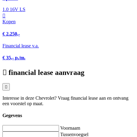
1.0 16V LS
Kopen
€ 2.250,-
Financial lease v.a.
€ 35,- p./m.
financial lease aanvraag
Interesse in deze Chevrolet? Vraag financial lease aan en ontvang
een voorstel op maat.
Gegevens
Voornaam
Tussenvoegsel