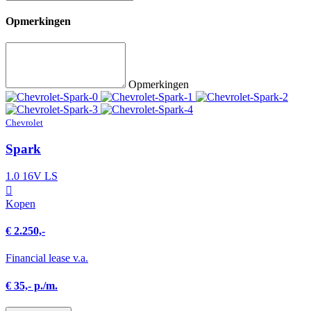
Opmerkingen
Opmerkingen
Chevrolet
Spark
1.0 16V LS
Kopen
€ 2.250,-
Financial lease v.a.
€ 35,- p./m.