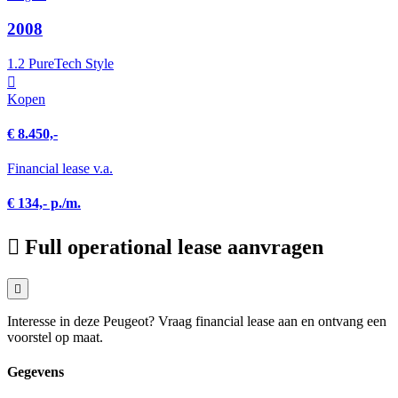
2008
1.2 PureTech Style
Kopen
€ 8.450,-
Financial lease v.a.
€ 134,- p./m.
Full operational lease aanvragen
Interesse in deze Peugeot? Vraag financial lease aan en ontvang een
voorstel op maat.
Gegevens