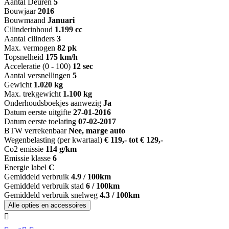
Aantal Deuren
5
Bouwjaar
2016
Bouwmaand
Januari
Cilinderinhoud
1.199 cc
Aantal cilinders
3
Max. vermogen
82 pk
Topsnelheid
175 km/h
Acceleratie (0 - 100)
12 sec
Aantal versnellingen
5
Gewicht
1.020 kg
Max. trekgewicht
1.100 kg
Onderhoudsboekjes aanwezig
Ja
Datum eerste uitgifte
27-01-2016
Datum eerste toelating
07-02-2017
BTW verrekenbaar
Nee, marge auto
Wegenbelasting (per kwartaal)
€ 119,- tot € 129,-
Co2 emissie
114 g/km
Emissie klasse
6
Energie label
C
Gemiddeld verbruik
4.9 / 100km
Gemiddeld verbruik stad
6 / 100km
Gemiddeld verbruik snelweg
4.3 / 100km
Alle opties en accessoires