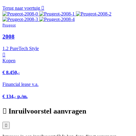
Terug naar voertuig
Peugeot
2008
1.2 PureTech Style
Kopen
€ 8.450,-
Financial lease v.a.
€ 134,- p./m.
Inruilvoorstel aanvragen