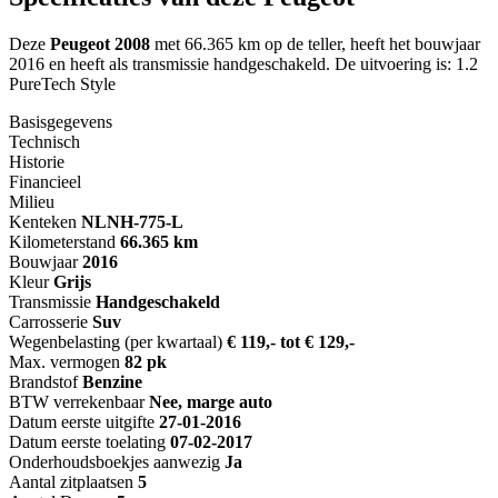
Deze
Peugeot 2008
met 66.365 km op de teller, heeft het bouwjaar
2016 en heeft als transmissie handgeschakeld. De uitvoering is: 1.2
PureTech Style
Basisgegevens
Technisch
Historie
Financieel
Milieu
Kenteken
NL
NH-775-L
Kilometerstand
66.365 km
Bouwjaar
2016
Kleur
Grijs
Transmissie
Handgeschakeld
Carrosserie
Suv
Wegenbelasting (per kwartaal)
€ 119,- tot € 129,-
Max. vermogen
82 pk
Brandstof
Benzine
BTW verrekenbaar
Nee, marge auto
Datum eerste uitgifte
27-01-2016
Datum eerste toelating
07-02-2017
Onderhoudsboekjes aanwezig
Ja
Aantal zitplaatsen
5