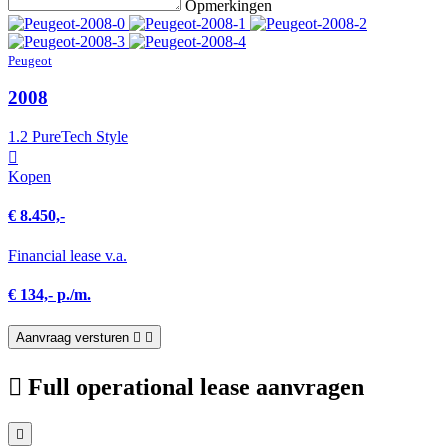
Opmerkingen
Peugeot
2008
1.2 PureTech Style
Kopen
€ 8.450,-
Financial lease v.a.
€ 134,- p./m.
Aanvraag versturen
Full operational lease aanvragen