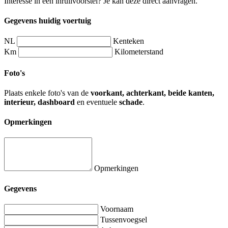
Interesse in een inruilvoorstel? Je kan deze direct aanvragen.
Gegevens huidig voertuig
NL
Kenteken
Km
Kilometerstand
Foto's
Plaats enkele foto's van de
voorkant, achterkant, beide kanten,
interieur, dashboard
en eventuele
schade
.
Opmerkingen
Opmerkingen
Gegevens
Voornaam
Tussenvoegsel