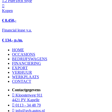
1.2 PureTech Style
Kopen
€ 8.450,-
Financial lease v.a.
€ 134,- p./m.
HOME
OCCASIONS
BEDRIJFSWAGENS
FINANCIERING
EXPORT
VERHUUR
WERKPLAATS
CONTACT
Contactgegevens
Kloosterweg 911
4421 PV Kapelle
0113 - 34 48 79
info@avh-autos.nl