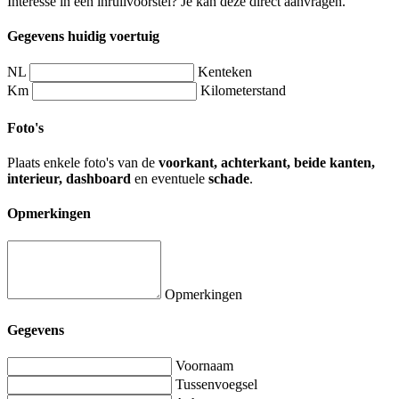
Interesse in een inruilvoorstel? Je kan deze direct aanvragen.
Gegevens huidig voertuig
NL
Kenteken
Km
Kilometerstand
Foto's
Plaats enkele foto's van de
voorkant, achterkant, beide kanten,
interieur, dashboard
en eventuele
schade
.
Opmerkingen
Opmerkingen
Gegevens
Voornaam
Tussenvoegsel