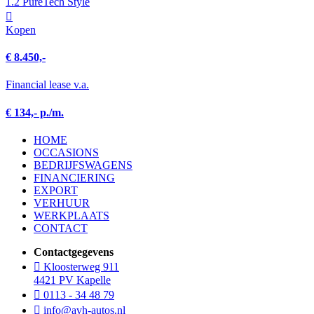
1.2 PureTech Style
Kopen
€ 8.450,-
Financial lease v.a.
€ 134,- p./m.
HOME
OCCASIONS
BEDRIJFSWAGENS
FINANCIERING
EXPORT
VERHUUR
WERKPLAATS
CONTACT
Contactgegevens
Kloosterweg 911
4421 PV Kapelle
0113 - 34 48 79
info@avh-autos.nl