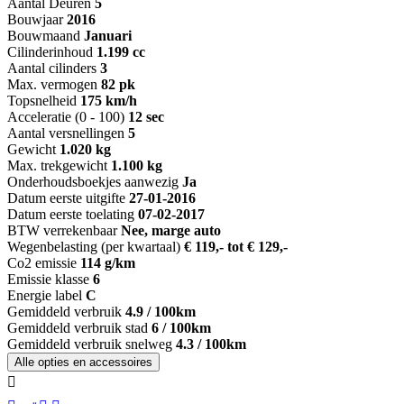
Aantal Deuren
5
Bouwjaar
2016
Bouwmaand
Januari
Cilinderinhoud
1.199 cc
Aantal cilinders
3
Max. vermogen
82 pk
Topsnelheid
175 km/h
Acceleratie (0 - 100)
12 sec
Aantal versnellingen
5
Gewicht
1.020 kg
Max. trekgewicht
1.100 kg
Onderhoudsboekjes aanwezig
Ja
Datum eerste uitgifte
27-01-2016
Datum eerste toelating
07-02-2017
BTW verrekenbaar
Nee, marge auto
Wegenbelasting (per kwartaal)
€ 119,- tot € 129,-
Co2 emissie
114 g/km
Emissie klasse
6
Energie label
C
Gemiddeld verbruik
4.9 / 100km
Gemiddeld verbruik stad
6 / 100km
Gemiddeld verbruik snelweg
4.3 / 100km
Alle opties en accessoires