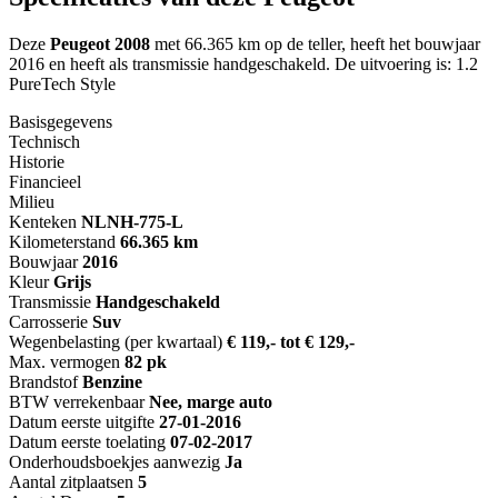
Deze
Peugeot 2008
met 66.365 km op de teller, heeft het bouwjaar
2016 en heeft als transmissie handgeschakeld. De uitvoering is: 1.2
PureTech Style
Basisgegevens
Technisch
Historie
Financieel
Milieu
Kenteken
NL
NH-775-L
Kilometerstand
66.365 km
Bouwjaar
2016
Kleur
Grijs
Transmissie
Handgeschakeld
Carrosserie
Suv
Wegenbelasting (per kwartaal)
€ 119,- tot € 129,-
Max. vermogen
82 pk
Brandstof
Benzine
BTW verrekenbaar
Nee, marge auto
Datum eerste uitgifte
27-01-2016
Datum eerste toelating
07-02-2017
Onderhoudsboekjes aanwezig
Ja
Aantal zitplaatsen
5