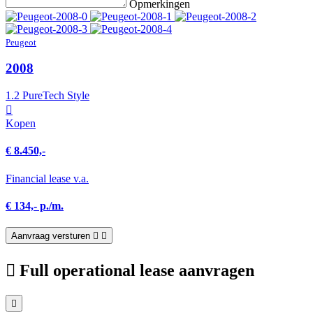
Opmerkingen
Peugeot
2008
1.2 PureTech Style
Kopen
€ 8.450,-
Financial lease v.a.
€ 134,- p./m.
Aanvraag versturen
Full operational lease aanvragen