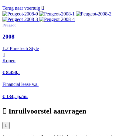
Terug naar voertuig
Peugeot
2008
1.2 PureTech Style
Kopen
€ 8.450,-
Financial lease v.a.
€ 134,- p./m.
Inruilvoorstel aanvragen