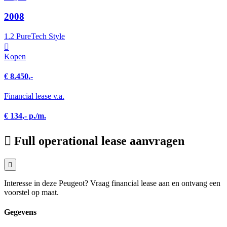
2008
1.2 PureTech Style
Kopen
€ 8.450,-
Financial lease v.a.
€ 134,- p./m.
Full operational lease aanvragen
Interesse in deze Peugeot? Vraag financial lease aan en ontvang een
voorstel op maat.
Gegevens