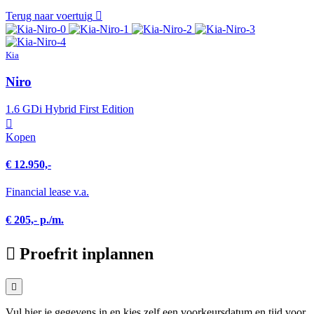
Terug naar voertuig
Kia
Niro
1.6 GDi Hybrid First Edition
Kopen
€ 12.950,-
Financial lease v.a.
€ 205,- p./m.
Proefrit inplannen
Vul hier je gegevens in en kies zelf een voorkeursdatum en tijd voor