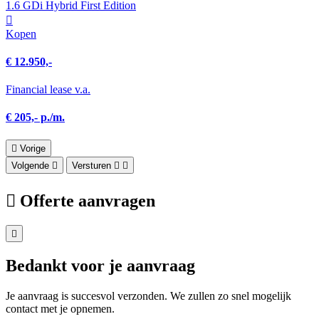
1.6 GDi Hybrid First Edition
Kopen
€ 12.950,-
Financial lease v.a.
€ 205,- p./m.
Vorige
Volgende
Versturen
Offerte aanvragen
Bedankt voor je aanvraag
Je aanvraag is succesvol verzonden. We zullen zo snel mogelijk
contact met je opnemen.