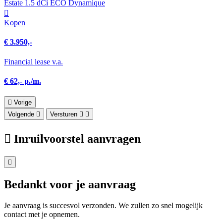
Estate 1.5 dCi ECO Dynamique
Kopen
€ 3.950,-
Financial lease v.a.
€ 62,- p./m.
Vorige
Volgende
Versturen
Inruilvoorstel aanvragen
Bedankt voor je aanvraag
Je aanvraag is succesvol verzonden. We zullen zo snel mogelijk
contact met je opnemen.