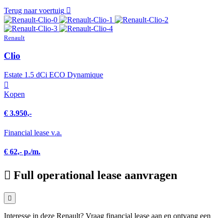
Terug naar voertuig
Renault
Clio
Estate 1.5 dCi ECO Dynamique
Kopen
€ 3.950,-
Financial lease v.a.
€ 62,- p./m.
Full operational lease aanvragen
Interesse in deze Renault? Vraag financial lease aan en ontvang een