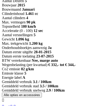
Aantal Deuren
5
Bouwjaar
2015
Bouwmaand
Januari
Cilinderinhoud
1.461 cc
Aantal cilinders
4
Max. vermogen
90 pk
Topsnelheid
180 km/h
Acceleratie (0 - 100)
12 sec
Aantal versnellingen
5
Gewicht
1.096 kg
Max. trekgewicht
1.200 kg
Onderhoudsboekjes aanwezig
Ja
Datum eerste uitgifte
28-01-2015
Datum eerste toelating
23-07-2015
BTW verrekenbaar
Nee, marge auto
Wegenbelasting (per kwartaal)
€ 332,- tot € 344,-
Co2 emissie
82 g/km
Emissie klasse
5
Energie label
A
Gemiddeld verbruik
3.1 / 100km
Gemiddeld verbruik stad
3.5 / 100km
Gemiddeld verbruik snelweg
2.9 / 100km
Alle opties en accessoires