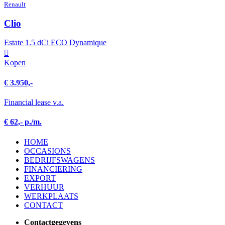
Renault
Clio
Estate 1.5 dCi ECO Dynamique
Kopen
€ 3.950,-
Financial lease v.a.
€ 62,- p./m.
HOME
OCCASIONS
BEDRIJFSWAGENS
FINANCIERING
EXPORT
VERHUUR
WERKPLAATS
CONTACT
Contactgegevens