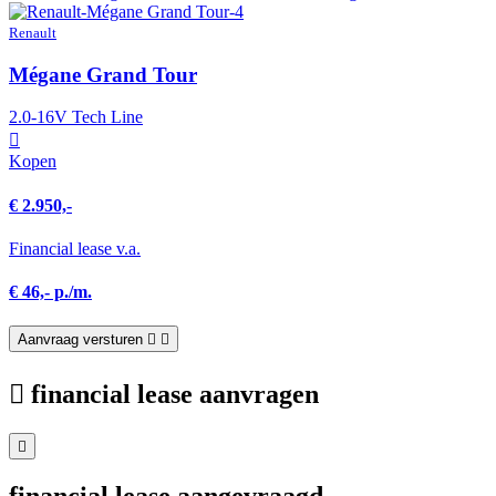
Renault
Mégane Grand Tour
2.0-16V Tech Line
Kopen
€ 2.950,-
Financial lease v.a.
€ 46,- p./m.
Aanvraag versturen
financial lease aanvragen