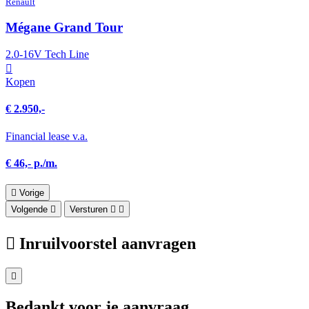
Renault
Mégane Grand Tour
2.0-16V Tech Line
Kopen
€ 2.950,-
Financial lease v.a.
€ 46,- p./m.
Vorige
Volgende
Versturen
Inruilvoorstel aanvragen
Bedankt voor je aanvraag