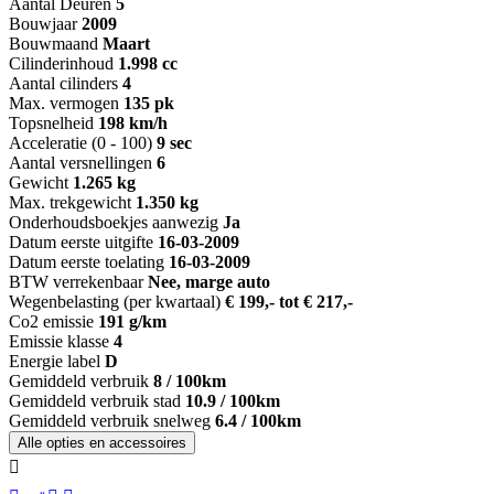
Aantal Deuren
5
Bouwjaar
2009
Bouwmaand
Maart
Cilinderinhoud
1.998 cc
Aantal cilinders
4
Max. vermogen
135 pk
Topsnelheid
198 km/h
Acceleratie (0 - 100)
9 sec
Aantal versnellingen
6
Gewicht
1.265 kg
Max. trekgewicht
1.350 kg
Onderhoudsboekjes aanwezig
Ja
Datum eerste uitgifte
16-03-2009
Datum eerste toelating
16-03-2009
BTW verrekenbaar
Nee, marge auto
Wegenbelasting (per kwartaal)
€ 199,- tot € 217,-
Co2 emissie
191 g/km
Emissie klasse
4
Energie label
D
Gemiddeld verbruik
8 / 100km
Gemiddeld verbruik stad
10.9 / 100km
Gemiddeld verbruik snelweg
6.4 / 100km
Alle opties en accessoires