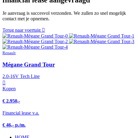
financial lease aangevraagd
Je aanvraag is succesvol verzonden. We zullen zo snel mogelijk
contact met je opnemen.
Terug naar voertuig
Renault
Mégane Grand Tour
2.0-16V Tech Line
Kopen
€ 2.950,-
Financial lease v.a.
€ 46,- p./m.
HOME