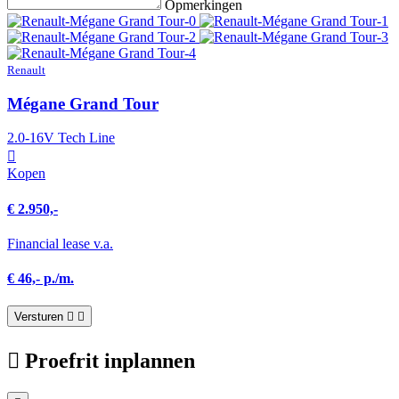
Opmerkingen
Renault
Mégane Grand Tour
2.0-16V Tech Line
Kopen
€ 2.950,-
Financial lease v.a.
€ 46,- p./m.
Versturen
Proefrit inplannen