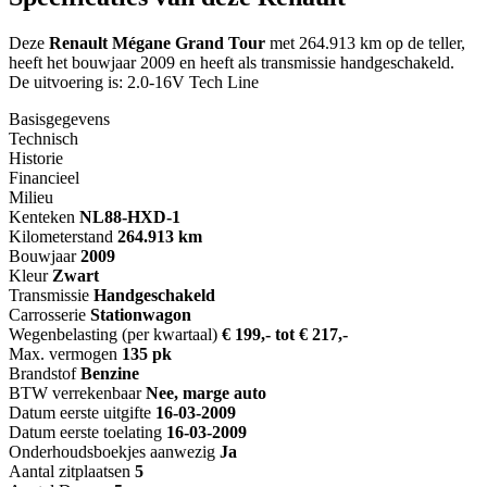
Deze
Renault Mégane Grand Tour
met 264.913 km op de teller,
heeft het bouwjaar 2009 en heeft als transmissie handgeschakeld.
De uitvoering is: 2.0-16V Tech Line
Basisgegevens
Technisch
Historie
Financieel
Milieu
Kenteken
NL
88-HXD-1
Kilometerstand
264.913 km
Bouwjaar
2009
Kleur
Zwart
Transmissie
Handgeschakeld
Carrosserie
Stationwagon
Wegenbelasting (per kwartaal)
€ 199,- tot € 217,-
Max. vermogen
135 pk
Brandstof
Benzine
BTW verrekenbaar
Nee, marge auto
Datum eerste uitgifte
16-03-2009
Datum eerste toelating
16-03-2009
Onderhoudsboekjes aanwezig
Ja
Aantal zitplaatsen
5