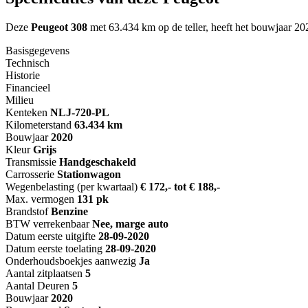
Deze
Peugeot 308
met 63.434 km op de teller, heeft het bouwjaar 20
Basisgegevens
Technisch
Historie
Financieel
Milieu
Kenteken
NL
J-720-PL
Kilometerstand
63.434 km
Bouwjaar
2020
Kleur
Grijs
Transmissie
Handgeschakeld
Carrosserie
Stationwagon
Wegenbelasting (per kwartaal)
€ 172,- tot € 188,-
Max. vermogen
131 pk
Brandstof
Benzine
BTW verrekenbaar
Nee, marge auto
Datum eerste uitgifte
28-09-2020
Datum eerste toelating
28-09-2020
Onderhoudsboekjes aanwezig
Ja
Aantal zitplaatsen
5
Aantal Deuren
5
Bouwjaar
2020