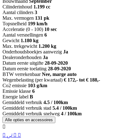
Bouwmaand
September
Cilinderinhoud
1.199 cc
Aantal cilinders
3
Max. vermogen
131 pk
Topsnelheid
199 km/h
Acceleratie (0 - 100)
10 sec
Aantal versnellingen
6
Gewicht
1.180 kg
Max. trekgewicht
1.200 kg
Onderhoudsboekjes aanwezig
Ja
Dealeronderhouden
Ja
Datum eerste uitgifte
28-09-2020
Datum eerste toelating
28-09-2020
BTW verrekenbaar
Nee, marge auto
Wegenbelasting (per kwartaal)
€ 172,- tot € 188,-
Co2 emissie
103 g/km
Emissie klasse
6
Energie label
B
Gemiddeld verbruik
4.5 / 100km
Gemiddeld verbruik stad
5.4 / 100km
Gemiddeld verbruik snelweg
4 / 100km
Alle opties en accessoires