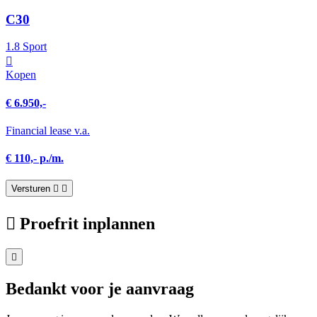
C30
1.8 Sport
Kopen
€ 6.950,-
Financial lease v.a.
€ 110,- p./m.
Versturen
Proefrit inplannen
Bedankt voor je aanvraag