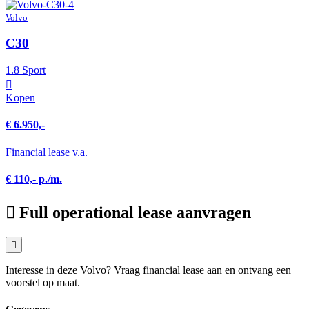
Volvo
C30
1.8 Sport
Kopen
€ 6.950,-
Financial lease v.a.
€ 110,- p./m.
Full operational lease aanvragen
Interesse in deze Volvo? Vraag financial lease aan en ontvang een
voorstel op maat.