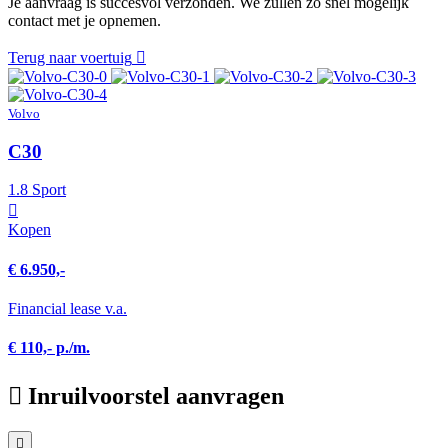
Je aanvraag is succesvol verzonden. We zullen zo snel mogelijk
contact met je opnemen.
Terug naar voertuig
Volvo
C30
1.8 Sport
Kopen
€ 6.950,-
Financial lease v.a.
€ 110,- p./m.
Inruilvoorstel aanvragen