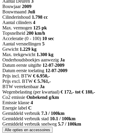
Aantal Deuren
3
Bouwjaar
2009
Bouwmaand
Juli
Cilinderinhoud
1.798 cc
Aantal cilinders
4
Max. vermogen
125 pk
Topsnelheid
200 km/h
Acceleratie (0 - 100)
10 sec
Aantal versnellingen
5
Gewicht
1.229 kg
Max. trekgewicht
1.300 kg
Onderhoudsboekjes aanwezig
Ja
Datum eerste uitgifte
12-07-2009
Datum eerste toelating
12-07-2009
Prijs incl. BTW
€ 6.950,-
Prijs excl. BTW
€ 5.761,-
BTW verrekenbaar
Ja
Wegenbelasting (per kwartaal)
€ 172,- tot € 188,-
Co2 emissie
Onbekend g/km
Emissie klasse
4
Energie label
C
Gemiddeld verbruik
7.3 / 100km
Gemiddeld verbruik stad
10.1 / 100km
Gemiddeld verbruik snelweg
5.7 / 100km
Alle opties en accessoires